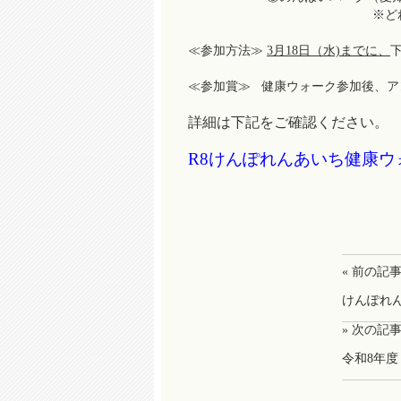
※どれか一か所のみ選択
≪参加方法≫
3月18日（水)までに、
≪参加賞≫ 健康ウォーク参加後、ア
詳細は下記をご確認ください。
R8けんぽれんあいち健康ウ
« 前の記
けんぽれん
» 次の記
令和8年度