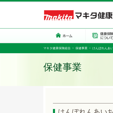
マキタ健康保険組合
>
保健事業
> けんぽれんあ
保健事業
けんぽれんあいち