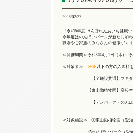
2026/02/27
『令和8年度 けんぽれんあいち健康
今年度はのんほいパークが新たに加わ
職場やご家族のみなさんの健康づくり
≪開催期間≫令和8年4月1日（水)～令
≪対象者≫
以下の方の入園料
【全施設共通】マキタ健康保険
【東山動植物園】高校生以上の
【デンパーク・のんほいパ
≪対象施設≫ ①東山動植物園（愛知
③のんほいパーク（愛知県