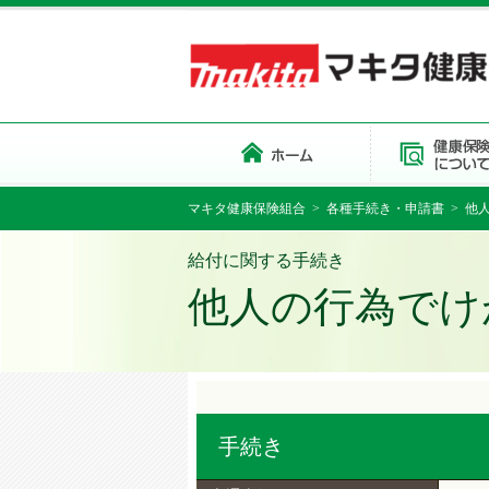
マキタ健康保険組合
>
各種手続き・申請書
> 他
給付に関する手続き
他人の行為でけ
手続き