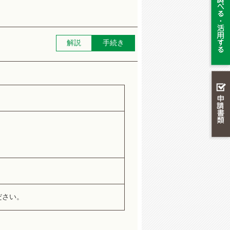
解説
手続き
ださい。