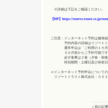
※詳細は下記をご確認ください。
【HP】
https://reserve.resort.co.jp/r
ご注意：インターネット予約は健保組
予約内容の詳細はリゾートトラス
通常申込は「ご利用の１カ月前」
３カ月前からご予約可能です
必ず食事は２食（夕食・朝食）
特別期間・土曜日及び休前日のお
≪インターネット予約申込についての
リゾートトラスト株式会社：０５２
« 前の記