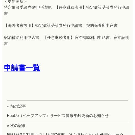
＜更新箇所＞
特定健診受診券発行申請書、【任意継続者用】特定健診受診券発行申請
書
【海外者家族用】特定健診受診券発行申請書、契約保養所申込書
宿泊補助利用申込書、【任意継続者用】宿泊補助利用申込書、宿泊証明
書
申請書一覧
« 前の記事
PepUp（ペップアップ）サービス健康年齢更新のお知らせ
» 次の記事
[申込は3月21日まで！]令和7年度 けんぽれんあいち健康ウォーク