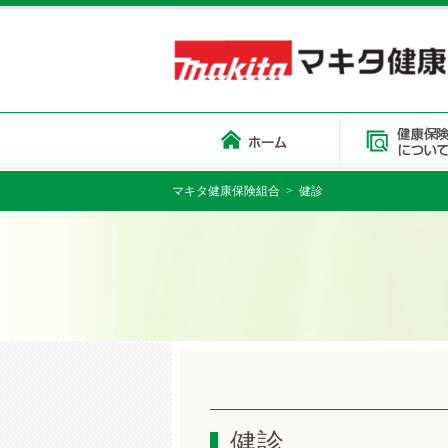
マキタ健康保険組合
> 健診
健診