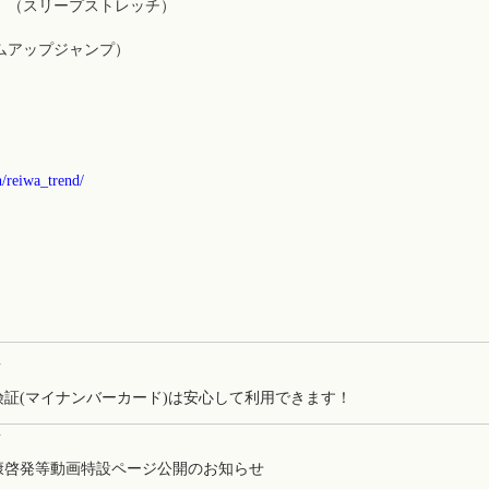
（スリープストレッチ）
アップジャンプ）
/reiwa_trend/
事
険証(マイナンバーカード)は安心して利用できます！
事
康啓発等動画特設ページ公開のお知らせ