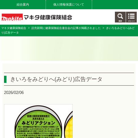
組合案内
個人情報保護について
マキタ健康保険組合
>
読売新聞に健康保険組合連合会の記事が掲載されました
> きいろをみどりへ(みど
り)広告データ
きいろをみどりへ(みどり)広告データ
2026/02/06