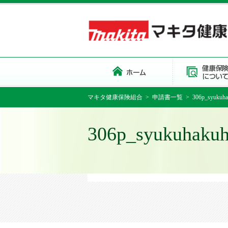
マキタ健康保険組合
>
申請書一覧
> 306p_syukuha
306p_syukuhakuh